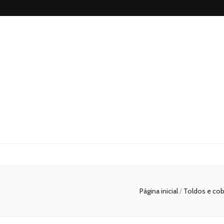
Blog
Luminosossp
Página inicial
/
Toldos e cob