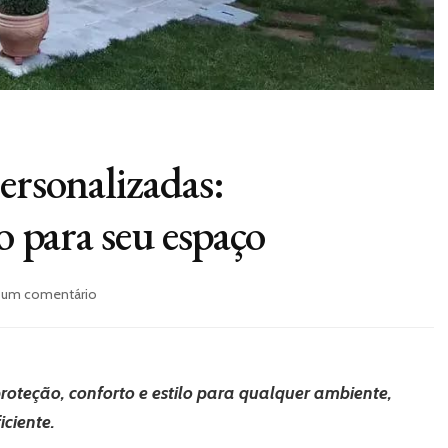
ersonalizadas:
o para seu espaço
em
 um comentário
Toldos
e
coberturas
personalizadas:
roteção, conforto e estilo para qualquer ambiente,
funcionalidade
e
iciente.
estilo