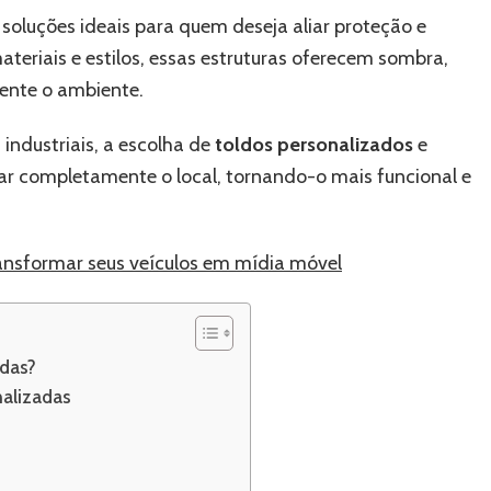
para
soluções ideais para quem deseja aliar proteção e
seu
teriais e estilos, essas estruturas oferecem sombra,
espaço
ente o ambiente.
industriais, a escolha de
toldos personalizados
e
r completamente o local, tornando-o mais funcional e
ansformar seus veículos em mídia móvel
adas?
nalizadas