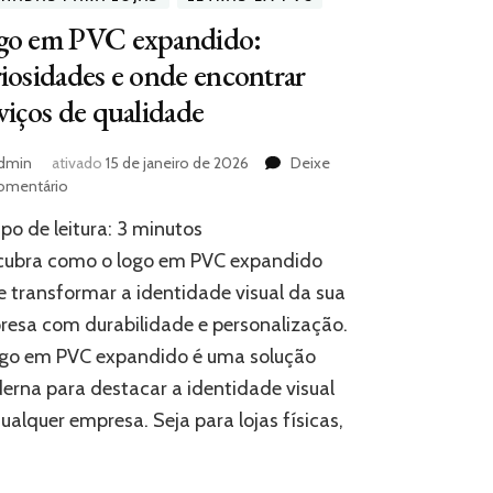
go em PVC expandido:
iosidades e onde encontrar
viços de qualidade
dmin
ativado
15 de janeiro de 2026
Deixe
em
omentário
Logo
o de leitura:
3
minutos
em
PVC
cubra como o logo em PVC expandido
expandido:
 transformar a identidade visual da sua
curiosidades
esa com durabilidade e personalização.
e
onde
ogo em PVC expandido é uma solução
encontrar
rna para destacar a identidade visual
serviços
de
ualquer empresa. Seja para lojas físicas,
qualidade