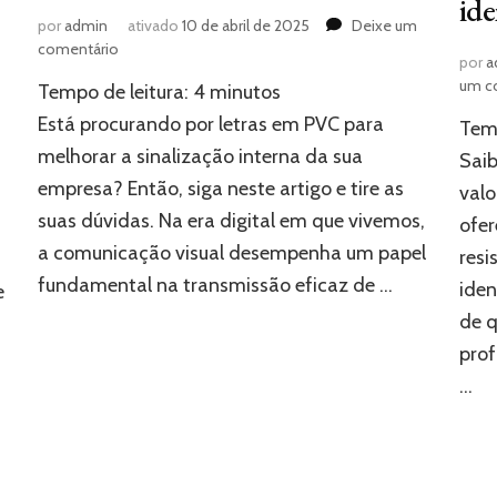
ide
por
admin
ativado
10 de abril de 2025
Deixe um
em
comentário
por
a
Letras
um c
Tempo de leitura:
4
minutos
em
PVC:
Está procurando por letras em PVC para
Temp
solução
melhorar a sinalização interna da sua
Sai
ideal
empresa? Então, siga neste artigo e tire as
e
valo
econômica
suas dúvidas. Na era digital em que vivemos,
ofer
para
a comunicação visual desempenha um papel
resi
sinalização
fundamental na transmissão eficaz de …
iden
e
de q
prof
…