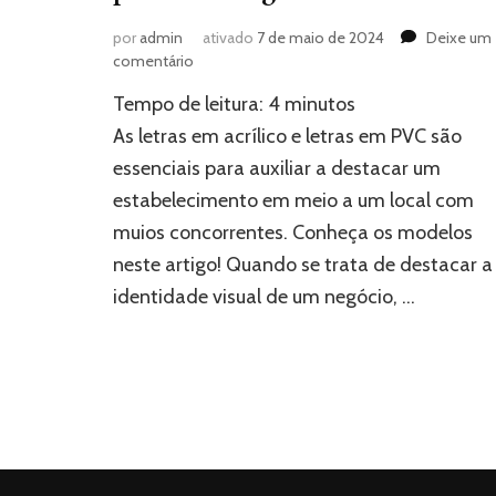
por
admin
ativado
7 de maio de 2024
Deixe um
em
comentário
Comparativo
Tempo de leitura:
4
minutos
entre
Letras
As letras em acrílico e letras em PVC são
em
essenciais para auxiliar a destacar um
Acrílico
estabelecimento em meio a um local com
e
Letras
muios concorrentes. Conheça os modelos
em
neste artigo! Quando se trata de destacar a
PVC:
entenda
identidade visual de um negócio, …
qual
é
a
melhor
opção
para
o
seu