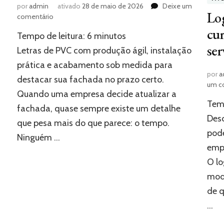
por
admin
ativado
28 de maio de 2026
Deixe um
Lo
em
comentário
Sua
cur
Tempo de leitura:
6
minutos
fachada
ser
pronta
Letras de PVC com produção ágil, instalação
com
prática e acabamento sob medida para
letras
por
a
destacar sua fachada no prazo certo.
de
um c
PVC
Quando uma empresa decide atualizar a
em
Temp
fachada, quase sempre existe um detalhe
pouco
Des
tempo
que pesa mais do que parece: o tempo.
pode
Ninguém …
empr
O l
mode
de q
…