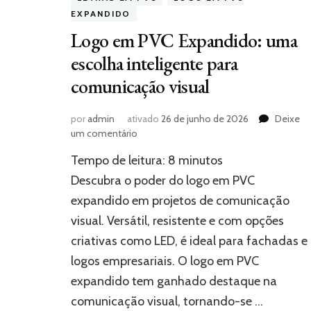
EXPANDIDO
Logo em PVC Expandido: uma
escolha inteligente para
comunicação visual
por
admin
ativado
26 de junho de 2026
Deixe
em
um comentário
Logo
Tempo de leitura:
8
minutos
em
PVC
Descubra o poder do logo em PVC
Expandido:
expandido em projetos de comunicação
uma
visual. Versátil, resistente e com opções
escolha
inteligente
criativas como LED, é ideal para fachadas e
para
logos empresariais. O logo em PVC
comunicação
visual
expandido tem ganhado destaque na
comunicação visual, tornando-se …