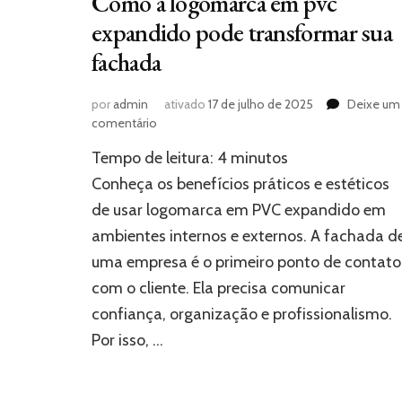
Como a logomarca em pvc
expandido pode transformar sua
fachada
por
admin
ativado
17 de julho de 2025
Deixe um
em
comentário
Como
Tempo de leitura:
4
minutos
a
logomarca
Conheça os benefícios práticos e estéticos
em
de usar logomarca em PVC expandido em
pvc
ambientes internos e externos. A fachada d
expandido
pode
uma empresa é o primeiro ponto de contato
transformar
com o cliente. Ela precisa comunicar
sua
fachada
confiança, organização e profissionalismo.
Por isso, …