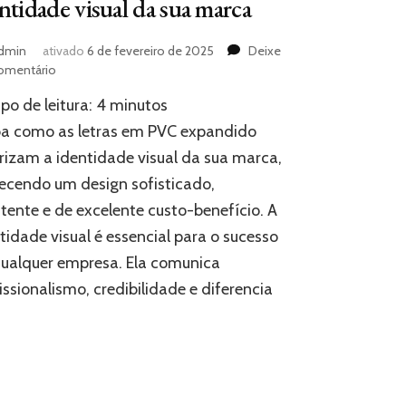
ntidade visual da sua marca
dmin
ativado
6 de fevereiro de 2025
Deixe
em
omentário
Como
o de leitura:
4
minutos
as
letras
ba como as letras em PVC expandido
em
rizam a identidade visual da sua marca,
PVC
ecendo um design sofisticado,
expandido
transformam
stente e de excelente custo-benefício. A
a
tidade visual é essencial para o sucesso
identidade
visual
ualquer empresa. Ela comunica
da
issionalismo, credibilidade e diferencia
sua
marca