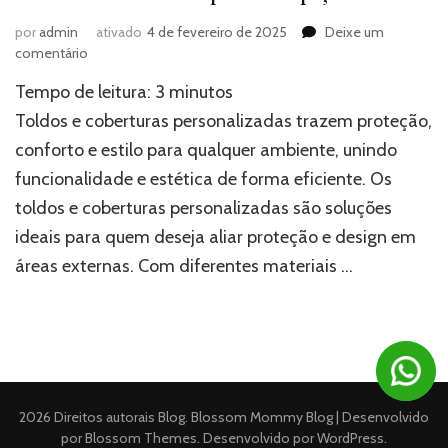
por
admin
ativado
4 de fevereiro de 2025
Deixe um
em
comentário
Toldos
Tempo de leitura:
3
minutos
e
coberturas
Toldos e coberturas personalizadas trazem proteção,
personalizadas:
conforto e estilo para qualquer ambiente, unindo
funcionalidade
funcionalidade e estética de forma eficiente. Os
e
estilo
toldos e coberturas personalizadas são soluções
para
ideais para quem deseja aliar proteção e design em
seu
espaço
áreas externas. Com diferentes materiais …
2026 Direitos autorais
Blog
.
Blossom Mommy Blog | Desenvolvido
por
Blossom Themes
. Desenvolvido por
WordPress
.