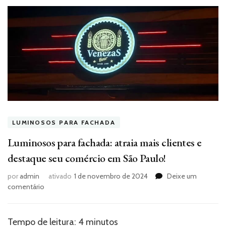
LUMINOSOS PARA FACHADA
Luminosos para fachada: atraia mais clientes e
destaque seu comércio em São Paulo!
por
admin
ativado
1 de novembro de 2024
Deixe um
em
comentário
Luminosos
para
fachada:
Tempo de leitura:
4
minutos