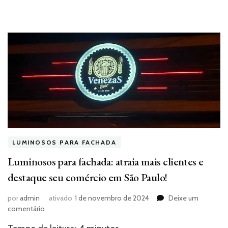
LUMINOSOS PARA FACHADA
Luminosos para fachada: atraia mais clientes e
destaque seu comércio em São Paulo!
por
admin
ativado
1 de novembro de 2024
Deixe um
em
comentário
Luminosos