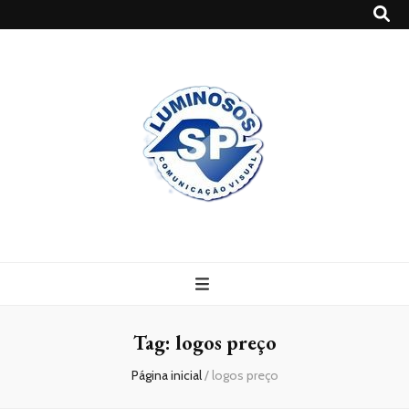
Blog
Luminosossp
Tag:
logos preço
Página inicial
/
logos preço