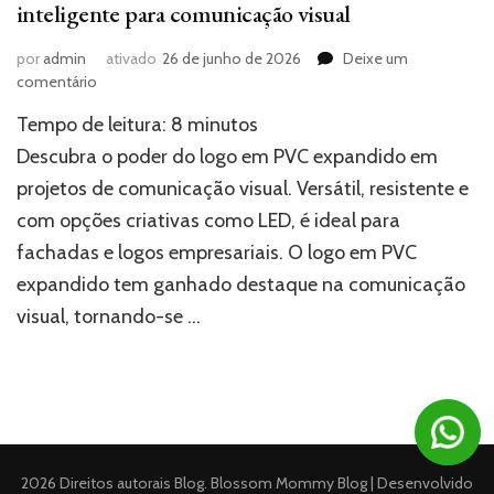
inteligente para comunicação visual
por
admin
ativado
26 de junho de 2026
Deixe um
em
comentário
Logo
Tempo de leitura:
8
minutos
em
PVC
Descubra o poder do logo em PVC expandido em
Expandido:
projetos de comunicação visual. Versátil, resistente e
uma
com opções criativas como LED, é ideal para
escolha
inteligente
fachadas e logos empresariais. O logo em PVC
para
expandido tem ganhado destaque na comunicação
comunicação
visual
visual, tornando-se …
2026 Direitos autorais
Blog
.
Blossom Mommy Blog | Desenvolvido