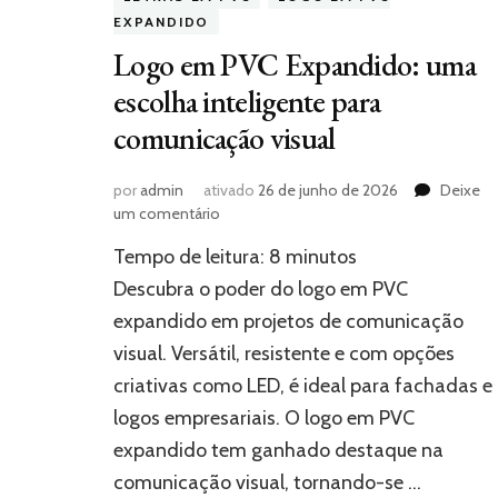
EXPANDIDO
Logo em PVC Expandido: uma
escolha inteligente para
comunicação visual
por
admin
ativado
26 de junho de 2026
Deixe
em
um comentário
Logo
Tempo de leitura:
8
minutos
em
PVC
Descubra o poder do logo em PVC
Expandido:
expandido em projetos de comunicação
uma
visual. Versátil, resistente e com opções
escolha
inteligente
criativas como LED, é ideal para fachadas e
para
logos empresariais. O logo em PVC
comunicação
visual
expandido tem ganhado destaque na
comunicação visual, tornando-se …