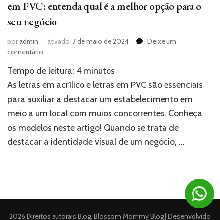
em PVC: entenda qual é a melhor opção para o
seu negócio
por
admin
ativado
7 de maio de 2024
Deixe um
em
comentário
Comparativo
Tempo de leitura:
4
minutos
entre
Letras
As letras em acrílico e letras em PVC são essenciais
em
para auxiliar a destacar um estabelecimento em
Acrílico
meio a um local com muios concorrentes. Conheça
e
Letras
os modelos neste artigo! Quando se trata de
em
destacar a identidade visual de um negócio, …
PVC:
entenda
qual
é
a
melhor
opção
2026 Direitos autorais
para
Blog
.
Blossom Mommy Blog | Desenvolvido