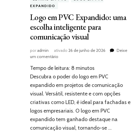
EXPANDIDO
Logo em PVC Expandido: uma
escolha inteligente para
comunicação visual
por
admin
ativado
26 de junho de 2026
Deixe
em
um comentário
Logo
Tempo de leitura:
8
minutos
em
PVC
Descubra o poder do logo em PVC
Expandido:
expandido em projetos de comunicação
uma
visual. Versátil, resistente e com opções
escolha
inteligente
criativas como LED, é ideal para fachadas e
para
logos empresariais. O logo em PVC
comunicação
visual
expandido tem ganhado destaque na
comunicação visual, tornando-se …