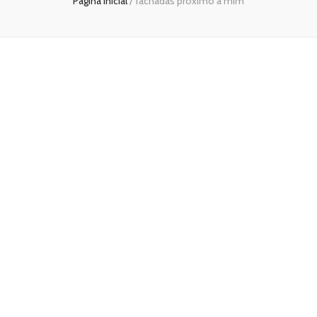
Página inicial
/
fachadas próximo a mim