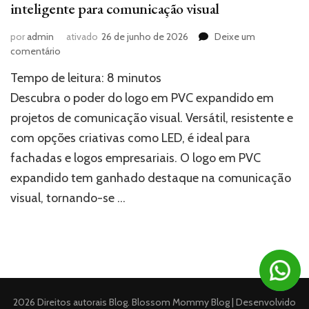
inteligente para comunicação visual
por
admin
ativado
26 de junho de 2026
Deixe um
em
comentário
Logo
Tempo de leitura:
8
minutos
em
PVC
Descubra o poder do logo em PVC expandido em
Expandido:
projetos de comunicação visual. Versátil, resistente e
uma
com opções criativas como LED, é ideal para
escolha
inteligente
fachadas e logos empresariais. O logo em PVC
para
expandido tem ganhado destaque na comunicação
comunicação
visual
visual, tornando-se …
2026 Direitos autorais
Blog
.
Blossom Mommy Blog | Desenvolvido