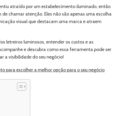
visual
sentiu atraído por um estabelecimento iluminado, então
eficiente
 de chamar atenção. Eles não são apenas uma escolha
unicação visual que destacam uma marca e atraem
os letreiros luminosos, entender os custos e as
 Acompanhe e descubra como essa ferramenta pode ser
r a visibilidade do seu negócio!
leto para escolher a melhor opção para o seu negócio