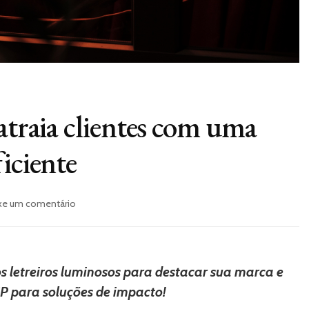
atraia clientes com uma
iciente
em
xe um comentário
Letreiros
luminosos:
atraia
clientes
os letreiros luminosos para destacar sua marca e
com
SP para soluções de impacto!
uma
comunicação