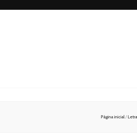
Blog
Luminosossp
Página inicial
/
Letr