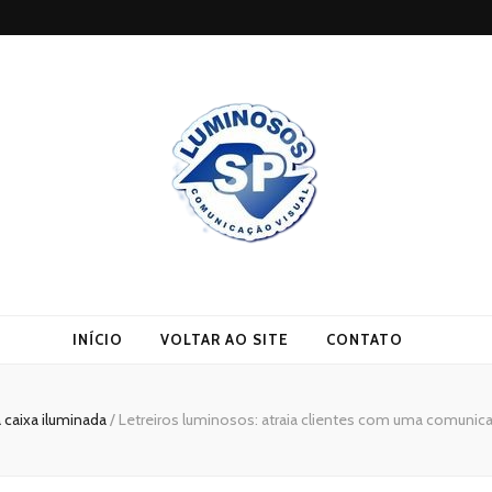
INÍCIO
VOLTAR AO SITE
CONTATO
a caixa iluminada
/
Letreiros luminosos: atraia clientes com uma comunicaç