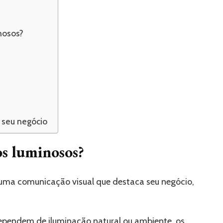
inosos?
?
e seu negócio
os luminosos?
 uma comunicação visual que destaca seu negócio,
 dependem de iluminação natural ou ambiente, os