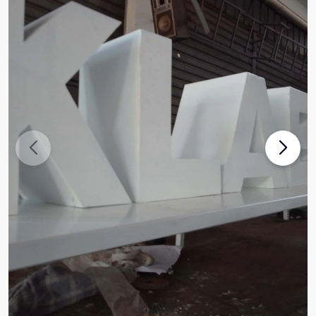
1
/
20