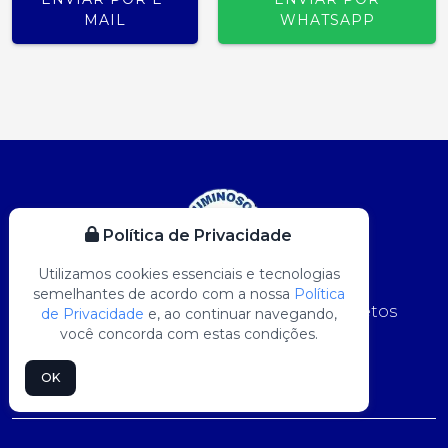
MAIL
WHATSAPP
Política de Privacidade
Utilizamos cookies essenciais e tecnologias
semelhantes de acordo com a nossa
Política
Home
Sobre Nós
Produtos
Projetos
de Privacidade
e, ao continuar navegando,
você concorda com estas condições.
Blog
Contato
Mapa do Site
OK