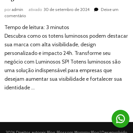
por
admin
ativado
30 de setembro de 2024
Deixe um
em
comentário
Totens
Tempo de leitura:
3
minutos
luminosos:
a
Descubra como os totens luminosos podem destacar
solução
sua marca com alta visibilidade, design
de
personalizado e impacto 24h. Transforme seu
impacto
para
negócio com Luminosos SP! Totens luminosos são
seu
uma solução indispensável para empresas que
negócio
desejam aumentar sua visibilidade e fortalecer sua
identidade …
2026 Direitos autorais
Blog
.
Blossom Mommy Blog | Desenvolvido