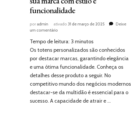
sua marca com estilo e
funcionalidade
por
admin
ativado
31 de março de 2025
Deixe
em
um comentário
Totens
Tempo de leitura:
3
minutos
personalizados:
destaque
Os totens personalizados são conhecidos
sua
por destacar marcas, garantindo elegância
marca
e uma ótima funcionalidade. Conheça os
com
estilo
detalhes desse produto a seguir. No
e
competitivo mundo dos negócios modernos
funcionalidade
destacar-se da multidão é essencial para o
sucesso. A capacidade de atrair e …