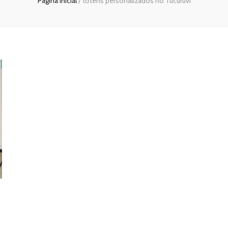
Página inicial
/
totens personalizados no Tucuruvi