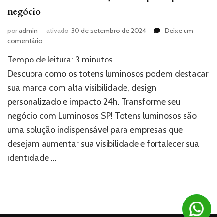
negócio
por
admin
ativado
30 de setembro de 2024
Deixe um
em
comentário
Totens
Tempo de leitura:
3
minutos
luminosos:
a
Descubra como os totens luminosos podem destacar
solução
sua marca com alta visibilidade, design
de
personalizado e impacto 24h. Transforme seu
impacto
para
negócio com Luminosos SP! Totens luminosos são
seu
uma solução indispensável para empresas que
negócio
desejam aumentar sua visibilidade e fortalecer sua
identidade …