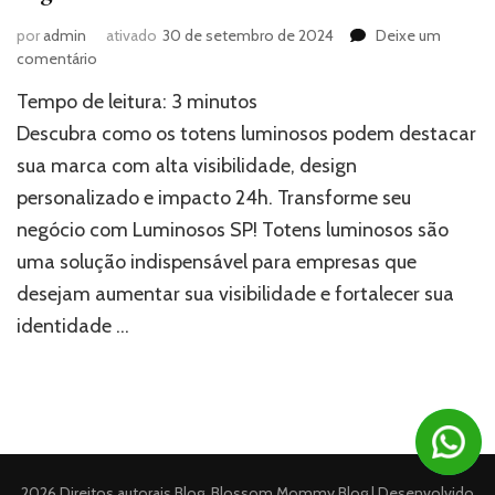
por
admin
ativado
30 de setembro de 2024
Deixe um
em
comentário
Totens
Tempo de leitura:
3
minutos
luminosos:
a
Descubra como os totens luminosos podem destacar
solução
sua marca com alta visibilidade, design
de
personalizado e impacto 24h. Transforme seu
impacto
para
negócio com Luminosos SP! Totens luminosos são
seu
uma solução indispensável para empresas que
negócio
desejam aumentar sua visibilidade e fortalecer sua
identidade …
2026 Direitos autorais
Blog
.
Blossom Mommy Blog | Desenvolvido