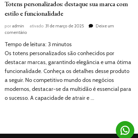
Totens personalizados: destaque sua marca com
estilo e funcionalidade
por
admin
ativado
31 de março de 2025
Deixe um
em
comentário
Totens
Tempo de leitura:
3
minutos
personalizados:
destaque
Os totens personalizados são conhecidos por
sua
destacar marcas, garantindo elegância e uma ótima
marca
funcionalidade. Conheça os detalhes desse produto
com
estilo
a seguir. No competitivo mundo dos negócios
e
modernos, destacar-se da multidão é essencial para
funcionalidade
o sucesso. A capacidade de atrair e …