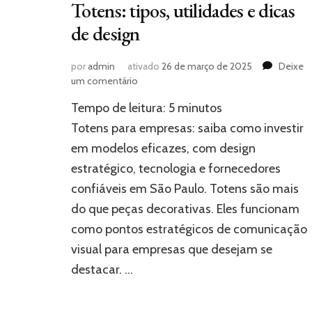
Totens: tipos, utilidades e dicas
de design
por
admin
ativado
26 de março de 2025
Deixe
em
um comentário
Totens:
Tempo de leitura:
5
minutos
tipos,
utilidades
Totens para empresas: saiba como investir
e
em modelos eficazes, com design
dicas
estratégico, tecnologia e fornecedores
de
design
confiáveis em São Paulo. Totens são mais
do que peças decorativas. Eles funcionam
como pontos estratégicos de comunicação
visual para empresas que desejam se
destacar. …