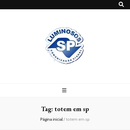
Blog
Luminosossp
Tag:
totem em sp
Página inicial
/
totem em sp