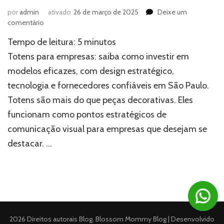
por
admin
ativado
26 de março de 2025
Deixe um
em
comentário
Totens:
Tempo de leitura:
5
minutos
tipos,
utilidades
Totens para empresas: saiba como investir em
e
modelos eficazes, com design estratégico,
dicas
tecnologia e fornecedores confiáveis em São Paulo.
de
design
Totens são mais do que peças decorativas. Eles
funcionam como pontos estratégicos de
comunicação visual para empresas que desejam se
destacar. …
2026 Direitos autorais
Blog
.
Blossom Mommy Blog | Desenvolvido