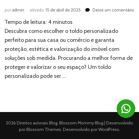
e
por
admin
ativado
15 de abril de 2025
Deixe um comentário
C
Tempo de leitura:
4
minutos
es
o
Descubra como escolher o toldo personalizado
to
perfeito para sua casa ou comércio e garanta
pe
proteção, estética e valorização do imóvel com
id
pa
soluções sob medida. Procurando a melhor forma de
va
proteger e valorizar o seu espaço? Um toldo
su
ca
personalizado pode ser …
ou
co
2026 Direitos autorais
Blog
.
Blossom Mommy Blog | Desenvolvido
por
Blossom Themes
. Desenvolvido por
WordPress
.