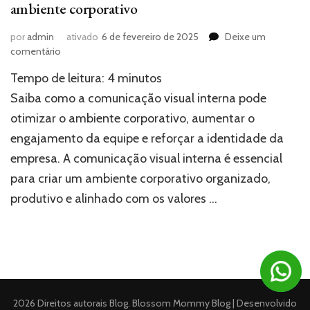
ambiente corporativo
por
admin
ativado
6 de fevereiro de 2025
Deixe um
em
comentário
Comunicação
Tempo de leitura:
4
minutos
visual
interna:
Saiba como a comunicação visual interna pode
como
otimizar o ambiente corporativo, aumentar o
melhorar
engajamento da equipe e reforçar a identidade da
seu
ambiente
empresa. A comunicação visual interna é essencial
corporativo
para criar um ambiente corporativo organizado,
produtivo e alinhado com os valores …
2026 Direitos autorais
Blog
.
Blossom Mommy Blog | Desenvolvido