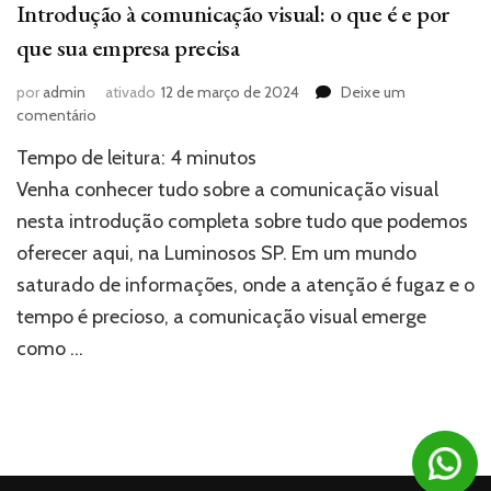
Introdução à comunicação visual: o que é e por
que sua empresa precisa
por
admin
ativado
12 de março de 2024
Deixe um
em
comentário
Introdução
Tempo de leitura:
4
minutos
à
comunicação
Venha conhecer tudo sobre a comunicação visual
visual:
nesta introdução completa sobre tudo que podemos
o
oferecer aqui, na Luminosos SP. Em um mundo
que
é
saturado de informações, onde a atenção é fugaz e o
e
tempo é precioso, a comunicação visual emerge
por
que
como …
sua
empresa
precisa