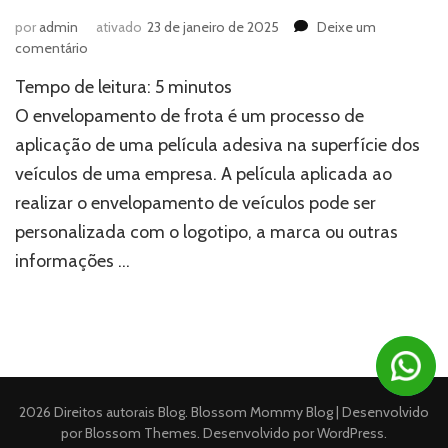
por
admin
ativado
23 de janeiro de 2025
Deixe um
em
comentário
A
Tempo de leitura:
5
minutos
arte
do
O envelopamento de frota é um processo de
envelopamento
aplicação de uma película adesiva na superfície dos
de
veículos de uma empresa. A película aplicada ao
frota:
Como
realizar o envelopamento de veículos pode ser
transformar
personalizada com o logotipo, a marca ou outras
seus
veículos
informações …
em
mídia
móvel
2026 Direitos autorais
Blog
.
Blossom Mommy Blog | Desenvolvido
por
Blossom Themes
. Desenvolvido por
WordPress
.