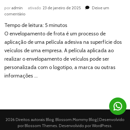
por
admin
ativado
23 de janeiro de 2025
Deixe um
em
comentário
A
Tempo de leitura:
5
minutos
arte
do
O envelopamento de frota é um processo de
envelopamento
aplicação de uma película adesiva na superfície dos
de
veículos de uma empresa. A película aplicada ao
frota:
Como
realizar o envelopamento de veículos pode ser
transformar
personalizada com o logotipo, a marca ou outras
seus
veículos
informações …
em
mídia
móvel
2026 Direitos autorais
Blog
.
Blossom Mommy Blog | Desenvolvido
por
Blossom Themes
. Desenvolvido por
WordPress
.