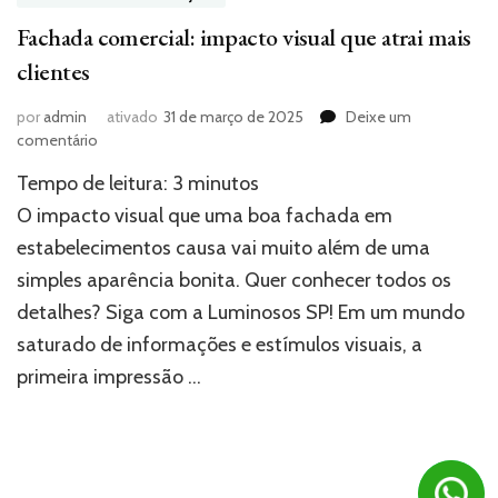
Fachada comercial: impacto visual que atrai mais
clientes
por
admin
ativado
31 de março de 2025
Deixe um
em
comentário
Fachada
Tempo de leitura:
3
minutos
comercial:
impacto
O impacto visual que uma boa fachada em
visual
estabelecimentos causa vai muito além de uma
que
simples aparência bonita. Quer conhecer todos os
atrai
mais
detalhes? Siga com a Luminosos SP! Em um mundo
clientes
saturado de informações e estímulos visuais, a
primeira impressão …