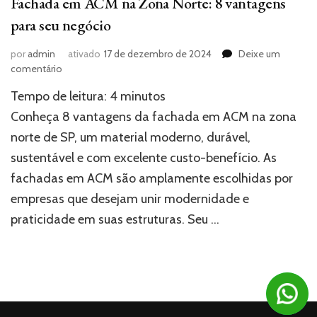
Fachada em ACM na Zona Norte: 8 vantagens
para seu negócio
por
admin
ativado
17 de dezembro de 2024
Deixe um
em
comentário
Fachada
Tempo de leitura:
4
minutos
em
ACM
Conheça 8 vantagens da fachada em ACM na zona
na
norte de SP, um material moderno, durável,
Zona
sustentável e com excelente custo-benefício. As
Norte:
8
fachadas em ACM são amplamente escolhidas por
vantagens
empresas que desejam unir modernidade e
para
seu
praticidade em suas estruturas. Seu …
negócio