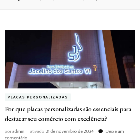
PLACAS PERSONALIZADAS
Por que placas personalizadas são essenciais para
destacar seu comércio com excelência?
por
admin
ativado
21 de novembro de 2024
Deixe um
em
comentário