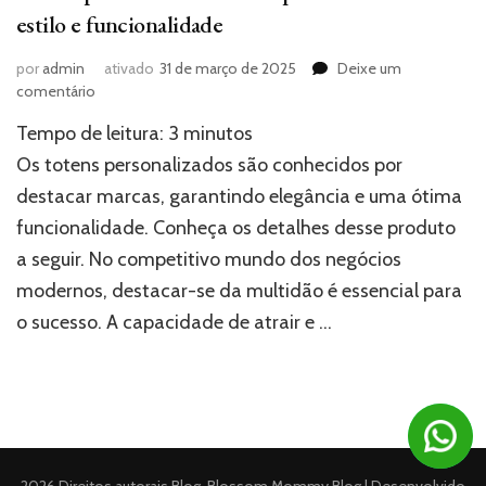
estilo e funcionalidade
por
admin
ativado
31 de março de 2025
Deixe um
em
comentário
Totens
Tempo de leitura:
3
minutos
personalizados:
destaque
Os totens personalizados são conhecidos por
sua
destacar marcas, garantindo elegância e uma ótima
marca
funcionalidade. Conheça os detalhes desse produto
com
estilo
a seguir. No competitivo mundo dos negócios
e
modernos, destacar-se da multidão é essencial para
funcionalidade
o sucesso. A capacidade de atrair e …
2026 Direitos autorais
Blog
.
Blossom Mommy Blog | Desenvolvido