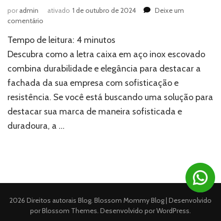
por
admin
ativado
1 de outubro de 2024
Deixe um
em
comentário
Letra
Tempo de leitura:
4
minutos
caixa
em
Descubra como a letra caixa em aço inox escovado
aço
combina durabilidade e elegância para destacar a
inox
fachada da sua empresa com sofisticação e
escovado:
Durabilidade
resistência. Se você está buscando uma solução para
e
destacar sua marca de maneira sofisticada e
elegância
para
duradoura, a …
sua
fachada
2026 Direitos autorais
Blog
.
Blossom Mommy Blog | Desenvolvido
por
Blossom Themes
. Desenvolvido por
WordPress
.