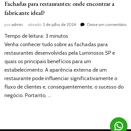
Fachadas para restaurantes: onde encontrar a
fabricante ideal?
e
por
admin
ativado
2 de julho de 2024
Deixe um comentário
Fa
Tempo de leitura:
3
minutos
pa
re
Venha conhecer tudo sobre as fachadas para
o
restaurantes desenvolvidas pela Luminosos SP e
en
quais os principais benefícios para um
a
fa
estabelecimento. A aparência externa de um
id
restaurante pode influenciar significativamente o
fluxo de clientes e, consequentemente, o sucesso do
negócio. Portanto, …