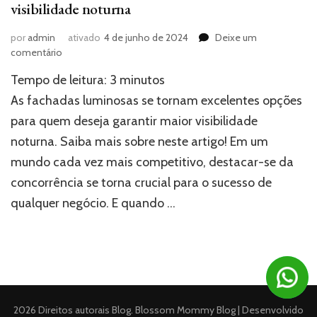
visibilidade noturna
por
admin
ativado
4 de junho de 2024
Deixe um
em
comentário
Fachadas
Tempo de leitura:
3
minutos
luminosas:
atraia
As fachadas luminosas se tornam excelentes opções
clientes
para quem deseja garantir maior visibilidade
com
noturna. Saiba mais sobre neste artigo! Em um
visibilidade
noturna
mundo cada vez mais competitivo, destacar-se da
concorrência se torna crucial para o sucesso de
qualquer negócio. E quando …
2026 Direitos autorais
Blog
.
Blossom Mommy Blog | Desenvolvido