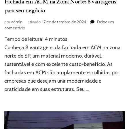
Fachada em ACM na Zona Norte: 8 vantagens
para seu negócio
por
admin
ativado
17 de dezembro de 2024
Deixe um
em
comentário
Fachada
Tempo de leitura:
4
minutos
em
ACM
Conheça 8 vantagens da fachada em ACM na zona
na
norte de SP, um material moderno, durável,
Zona
sustentável e com excelente custo-benefício. As
Norte:
8
fachadas em ACM são amplamente escolhidas por
vantagens
empresas que desejam unir modernidade e
para
seu
praticidade em suas estruturas. Seu …
negócio