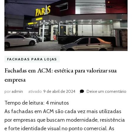
FACHADAS PARA LOJAS
Fachadas em ACM: estética para valorizar sua
empresa
e
por
admin
ativado
9 de abril de 2024
Deixe um comentário
Fa
Tempo de leitura:
4
minutos
e
AC
As fachadas em ACM são cada vez mais utilizadas
est
por empresas que buscam modernidade, resistência
par
e forte identidade visual no ponto comercial. As
val