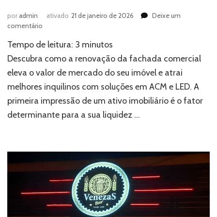
por
admin
ativado
21 de janeiro de 2026
Deixe um
em
comentário
Fachada
Tempo de leitura:
3
minutos
comercial:
como
Descubra como a renovação da fachada comercial
a
eleva o valor de mercado do seu imóvel e atrai
renovação
melhores inquilinos com soluções em ACM e LED. A
visual
pode
primeira impressão de um ativo imobiliário é o fator
valorizar
determinante para a sua liquidez …
o
valor
de
mercado
de
um
imóvel?