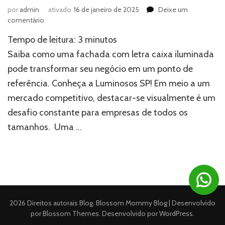
por
admin
ativado
16 de janeiro de 2025
Deixe um
em
comentário
Fachada
Tempo de leitura:
3
minutos
com
letra
Saiba como uma fachada com letra caixa iluminada
caixa
pode transformar seu negócio em um ponto de
iluminada:
referência. Conheça a Luminosos SP! Em meio a um
destaque
seu
mercado competitivo, destacar-se visualmente é um
projeto
desafio constante para empresas de todos os
com
uma
tamanhos. Uma …
identidade
visual
única
2026 Direitos autorais
Blog
.
Blossom Mommy Blog | Desenvolvido
por
Blossom Themes
. Desenvolvido por
WordPress
.