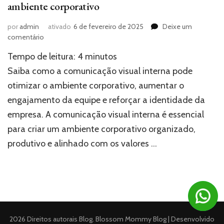
ambiente corporativo
por
admin
ativado
6 de fevereiro de 2025
Deixe um
em
comentário
Comunicação
Tempo de leitura:
4
minutos
visual
interna:
Saiba como a comunicação visual interna pode
como
otimizar o ambiente corporativo, aumentar o
melhorar
engajamento da equipe e reforçar a identidade da
seu
ambiente
empresa. A comunicação visual interna é essencial
corporativo
para criar um ambiente corporativo organizado,
produtivo e alinhado com os valores …
2026 Direitos autorais
Blog
.
Blossom Mommy Blog | Desenvolvido