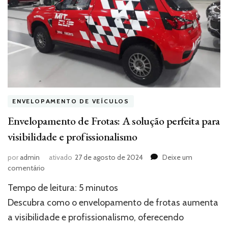
ENVELOPAMENTO DE VEÍCULOS
Envelopamento de Frotas: A solução perfeita para
visibilidade e profissionalismo
por
admin
ativado
27 de agosto de 2024
Deixe um
em
comentário
Envelopamento
Tempo de leitura:
5
minutos
de
Frotas:
Descubra como o envelopamento de frotas aumenta
A
a visibilidade e profissionalismo, oferecendo
solução