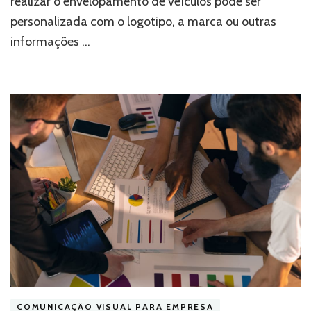
realizar o envelopamento de veículos pode ser
transformar
personalizada com o logotipo, a marca ou outras
seus
veículos
informações …
em
mídia
móvel
COMUNICAÇÃO VISUAL PARA EMPRESA