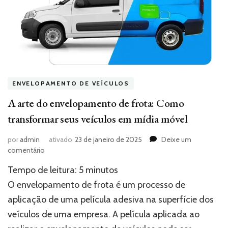
ENVELOPAMENTO DE VEÍCULOS
A arte do envelopamento de frota: Como
transformar seus veículos em mídia móvel
por
admin
ativado
23 de janeiro de 2025
Deixe um
em
comentário
A
Tempo de leitura:
5
minutos
arte
do
O envelopamento de frota é um processo de
envelopamento
aplicação de uma película adesiva na superfície dos
de
veículos de uma empresa. A película aplicada ao
frota:
Como