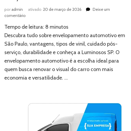
por
admin
ativado
20 de março de 2026
Deixe um
em
comentário
Envelopamento
Tempo de leitura:
8
minutos
automotivo:
conheça
Descubra tudo sobre envelopamento automotivo em
o
São Paulo, vantagens, tipos de vinil, cuidado pós-
melhor
serviço, durabilidade e conheça a Luminosos SP. O
serviço
de
envelopamento automotivo é a escolha ideal para
SP
quem busca renovar o visual do carro com mais
economia e versatilidade. …