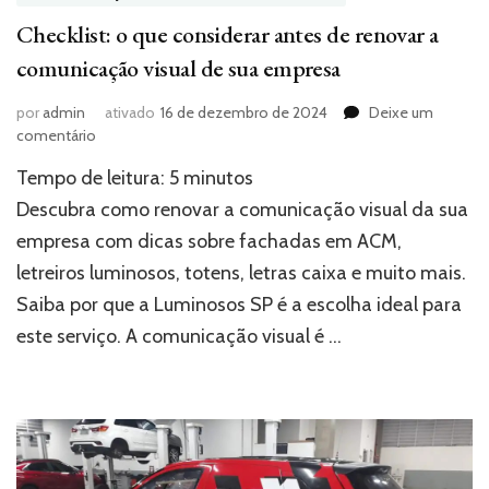
Checklist: o que considerar antes de renovar a
comunicação visual de sua empresa
por
admin
ativado
16 de dezembro de 2024
Deixe um
em
comentário
Checklist:
Tempo de leitura:
5
minutos
o
que
Descubra como renovar a comunicação visual da sua
considerar
empresa com dicas sobre fachadas em ACM,
antes
letreiros luminosos, totens, letras caixa e muito mais.
de
renovar
Saiba por que a Luminosos SP é a escolha ideal para
a
este serviço. A comunicação visual é …
comunicação
visual
de
sua
empresa