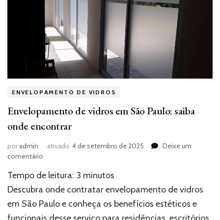
ENVELOPAMENTO DE VIDROS
Envelopamento de vidros em São Paulo: saiba
onde encontrar
por
admin
ativado
4 de setembro de 2025
Deixe um
em
comentário
Envelopamento
Tempo de leitura:
3
minutos
de
vidros
Descubra onde contratar envelopamento de vidros
em
em São Paulo e conheça os benefícios estéticos e
São
funcionais desse serviço para residências, escritórios
Paulo: