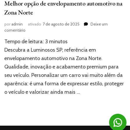
Melhor opção de envelopamento automotivo na
Zona Norte
por
admin
ativado
7 de agosto de 2025
Deixe um
em
comentário
Melhor
Tempo de leitura:
3
minutos
opção
de
Descubra a Luminosos SP, referência em
envelopamento
envelopamento automotivo na Zona Norte.
automotivo
Qualidade, inovação e acabamento premium para
na
Zona
seu veículo. Personalizar um carro vai muito além da
Norte
aparência: é uma forma de expressar estilo, proteger
o veículo e valorizar ainda mais …