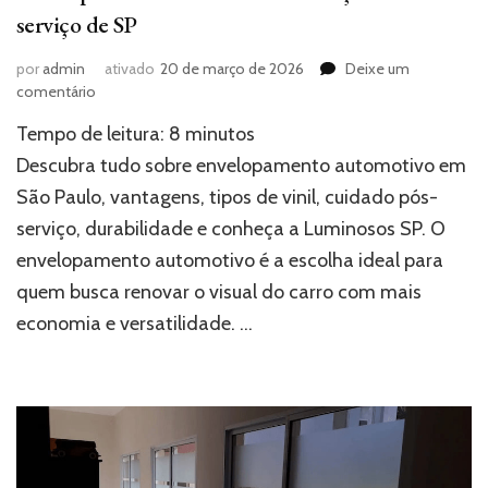
serviço de SP
por
admin
ativado
20 de março de 2026
Deixe um
em
comentário
Envelopamento
Tempo de leitura:
8
minutos
automotivo:
conheça
Descubra tudo sobre envelopamento automotivo em
o
São Paulo, vantagens, tipos de vinil, cuidado pós-
melhor
serviço, durabilidade e conheça a Luminosos SP. O
serviço
de
envelopamento automotivo é a escolha ideal para
SP
quem busca renovar o visual do carro com mais
economia e versatilidade. …