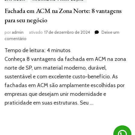
Fachada em ACM na Zona Norte: 8 vantagens
para seu negócio
por
admin
ativado
17 de dezembro de 2024
Deixe um
em
comentário
Fachada
Tempo de leitura:
4
minutos
em
ACM
Conheça 8 vantagens da fachada em ACM na zona
na
norte de SP, um material moderno, durável,
Zona
sustentável e com excelente custo-benefício. As
Norte:
8
fachadas em ACM são amplamente escolhidas por
vantagens
empresas que desejam unir modernidade e
para
seu
praticidade em suas estruturas. Seu …
negócio