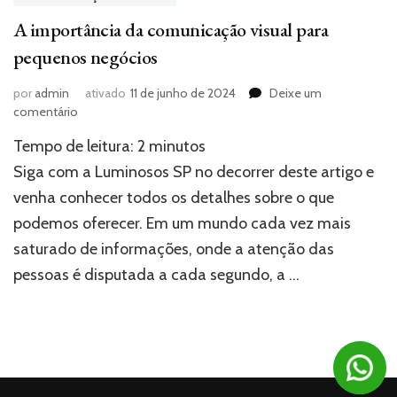
A importância da comunicação visual para
pequenos negócios
por
admin
ativado
11 de junho de 2024
Deixe um
em
comentário
A
Tempo de leitura:
2
minutos
importância
da
Siga com a Luminosos SP no decorrer deste artigo e
comunicação
venha conhecer todos os detalhes sobre o que
visual
podemos oferecer. Em um mundo cada vez mais
para
pequenos
saturado de informações, onde a atenção das
negócios
pessoas é disputada a cada segundo, a …