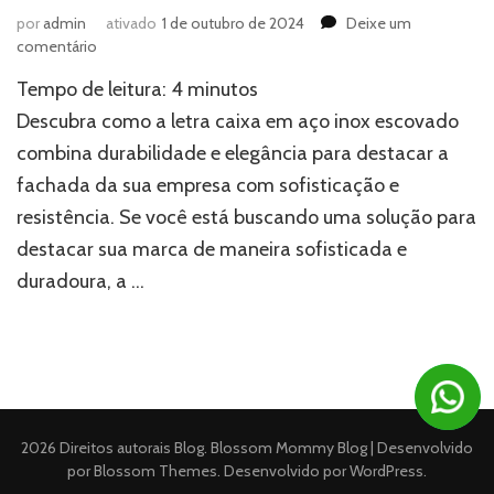
por
admin
ativado
1 de outubro de 2024
Deixe um
em
comentário
Letra
Tempo de leitura:
4
minutos
caixa
em
Descubra como a letra caixa em aço inox escovado
aço
combina durabilidade e elegância para destacar a
inox
fachada da sua empresa com sofisticação e
escovado:
Durabilidade
resistência. Se você está buscando uma solução para
e
destacar sua marca de maneira sofisticada e
elegância
para
duradoura, a …
sua
fachada
2026 Direitos autorais
Blog
.
Blossom Mommy Blog | Desenvolvido
por
Blossom Themes
. Desenvolvido por
WordPress
.