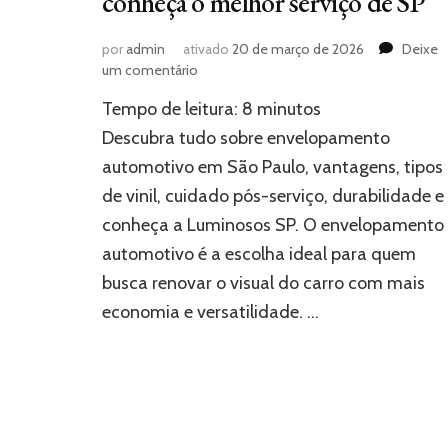
conheça o melhor serviço de SP
por
admin
ativado
20 de março de 2026
Deixe
em
um comentário
Envelopamento
Tempo de leitura:
8
minutos
automotivo:
conheça
Descubra tudo sobre envelopamento
o
automotivo em São Paulo, vantagens, tipos
melhor
de vinil, cuidado pós-serviço, durabilidade e
serviço
de
conheça a Luminosos SP. O envelopamento
SP
automotivo é a escolha ideal para quem
busca renovar o visual do carro com mais
economia e versatilidade. …