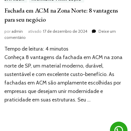
Fachada em ACM na Zona Norte: 8 vantagens
para seu negócio
por
admin
ativado
17 de dezembro de 2024
Deixe um
em
comentário
Fachada
Tempo de leitura:
4
minutos
em
ACM
Conheça 8 vantagens da fachada em ACM na zona
na
norte de SP, um material moderno, durável,
Zona
sustentável e com excelente custo-benefício. As
Norte:
8
fachadas em ACM são amplamente escolhidas por
vantagens
empresas que desejam unir modernidade e
para
seu
praticidade em suas estruturas. Seu …
negócio