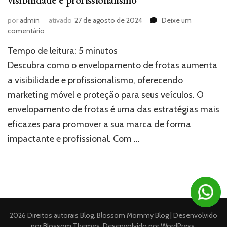
por
admin
ativado
27 de agosto de 2024
Deixe um
em
comentário
Envelopamento
Tempo de leitura:
5
minutos
de
Frotas:
Descubra como o envelopamento de frotas aumenta
A
a visibilidade e profissionalismo, oferecendo
solução
marketing móvel e proteção para seus veículos. O
perfeita
para
envelopamento de frotas é uma das estratégias mais
visibilidade
eficazes para promover a sua marca de forma
e
profissionalismo
impactante e profissional. Com …
2026 Direitos autorais
Blog
.
Blossom Mommy Blog | Desenvolvido
por
Blossom Themes
. Desenvolvido por
WordPress
.